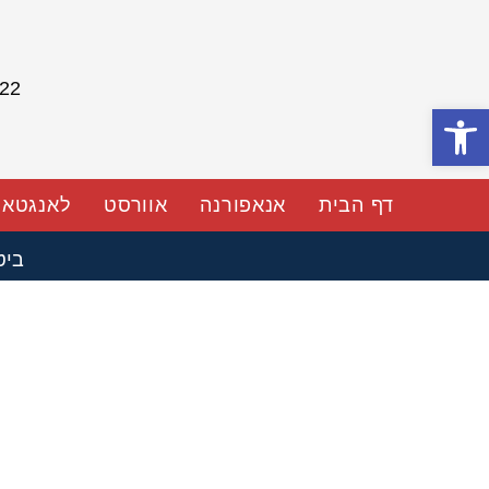
054-766-3622
פתח סרגל נגישות
דף הבית
אנאפורנה
אוורסט
לאנגטאנ
ביטול טיסות או סגירת שמיים? המקדמה שלכם נשמרת במלואה