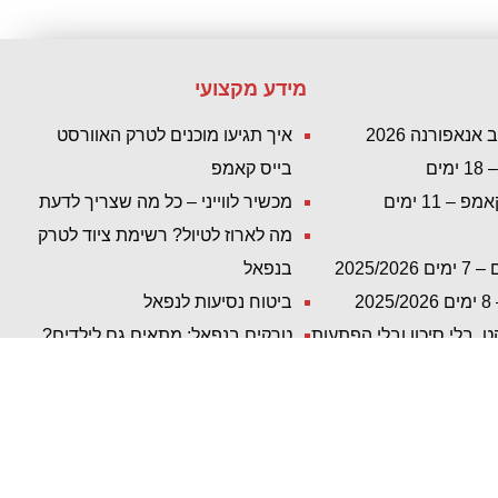
מידע מקצועי
נאפורנה 2026
איך תגיעו מוכנים לטרק האוורסט
ים
בייס קאמפ
 11 ימים
מכשיר לווייני – כל מה שצריך לדעת
מה לארוז לטיול? רשימת ציוד לטרק
2025/
בנפאל
2
ביטוח נסיעות לנפאל
 בלי סיכון ובלי הפתעות
טרקים בנפאל: מתאים גם לילדים?
ל מלא – טרקים בנפאל
איך מגיעים לטרק האוורסט בייס
מפ ופון היל כולל טיסה
קאמפ?
איך לבחור טרק בנפאל?
ים
התאקלמות בגובה ומחלת גבהים