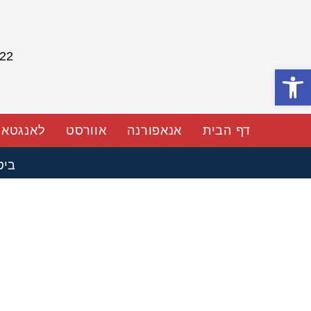
054-766-3622
פתח סרגל נגישות
דף הבית
אנאפורנה
אוורסט
לאנגטאנ
ביטול טיסות או סגירת שמיים? המקדמה שלכם נשמרת במלואה